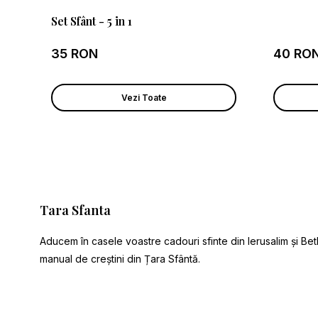
Set Sfânt - 5 in 1
35 RON
40 RO
Vezi Toate
Tara Sfanta
Aducem în casele voastre cadouri sfinte din Ierusalim și Bet
manual de creștini din Țara Sfântă.