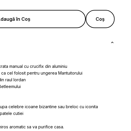
daugă în Coș
Coș
rata manual cu crucifix din aluminiu
 ca cel folosit pentru ungerea Mantuitorului
din raul Iordan
 Betleemului
 dupa celebre icoane bizantine sau breloc cu iconita
patele cutiei
 miros aromatic sa va purifice casa.