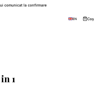
ului comunicat la confirmare
t
Coș
EN
 in 1