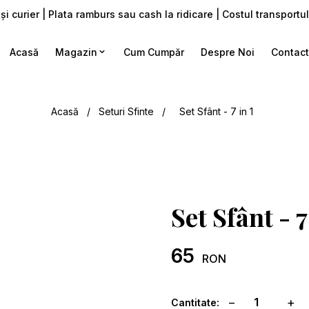
i curier | Plata ramburs sau cash la ridicare | Costul transport
Acasă
Magazin
Cum Cumpăr
Despre Noi
Contac
Acasă
/
Seturi Sfinte
/
Set Sfânt - 7 in 1
Set Sfânt - 7
65
RON
−
+
Cantitate: