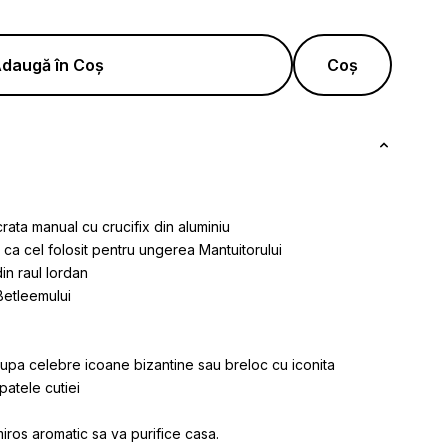
daugă în Coș
Coș
rata manual cu crucifix din aluminiu
 ca cel folosit pentru ungerea Mantuitorului
din raul Iordan
 Betleemului
 dupa celebre icoane bizantine sau breloc cu iconita
patele cutiei
 miros aromatic sa va purifice casa.