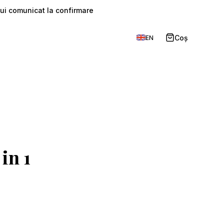
ului comunicat la confirmare
t
Coș
EN
 in 1