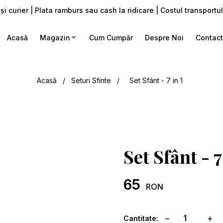
i curier | Plata ramburs sau cash la ridicare | Costul transport
Acasă
Magazin
Cum Cumpăr
Despre Noi
Contac
Acasă
/
Seturi Sfinte
/
Set Sfânt - 7 in 1
Set Sfânt - 7
65
RON
−
+
Cantitate: