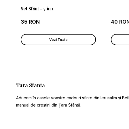
Set Sfânt - 5 in 1
35 RON
40 RO
Vezi Toate
Tara Sfanta
Aducem în casele voastre cadouri sfinte din Ierusalim și Bet
manual de creștini din Țara Sfântă.